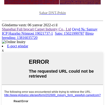
Şəhər DNT-Pekin
Göndərmə vaxtı: 06 yanvar 2022-ci il
Shanghai Fuli brocart Carpet Industry Co., Ltd
Qeyd №: Şanxay
ICP Hazırlıq Nömrəsi 19021737-1
Satış: 15021999787
Birgə
brendinq: 13816035720
E-poçt göndər
x