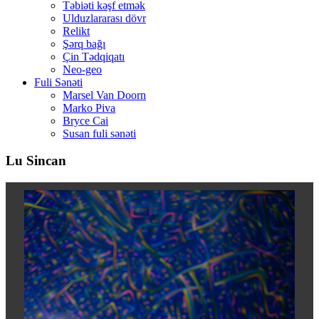
Təbiəti kəşf etmək
Ulduzlararası dövr
Relikt
Şərq bağı
Çin Tədqiqatı
Neo-geo
Fuli Sənəti
Marsel Van Doorn
Marko Piva
Bryce Cai
Susan fuli sənəti
Lu Sincan