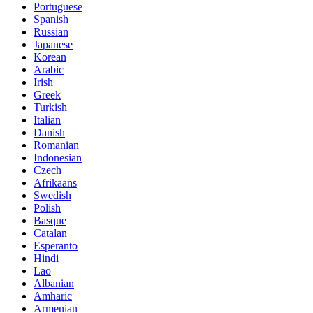
Portuguese
Spanish
Russian
Japanese
Korean
Arabic
Irish
Greek
Turkish
Italian
Danish
Romanian
Indonesian
Czech
Afrikaans
Swedish
Polish
Basque
Catalan
Esperanto
Hindi
Lao
Albanian
Amharic
Armenian