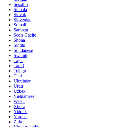
Sesotho
Sinhala
Slovak
Slovenian
Somali
Samoan
Scots Gaelic
Shona
Sindhi
Sundanese
Swahili
Tajik
Tamil
Telugu
Thai
Ukrainian
Urdu
Uzbek
Vietnamese
Welsh
Xhosa
Yiddish
Yoruba
Zulu
Kinyarwanda