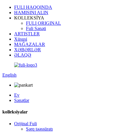
FULI HAQQINDA
HAMISINI ALIN
KOLLEKSİYA
FULI ORIGINAL
Fuli Sənəti
ARTISTLER
Xüsusi
MAĞAZALAR
XƏBƏRLƏR
ƏLAQƏ
English
Ev
Sənətlər
kolleksiyalar
Orijinal Fuli
Şərq təəssüratı