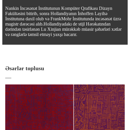
Nankin İncəsənət İnstitutunun Kompüter Qrafikası Dizayn
Fakültəsini bitirib, sonra Hollandiyanın İnhoffen Layihə
İnstitutuna daxil olub və FrankMohr İnstitutunda incəsənət üzrə
magistr dərəcəsi alıb.Hollandiyadakı de stijl Hərəkatından
dərindən təsirlənən Lu Xinjian mürəkkəb müasir şəhərləri xətlər
və rənglərlə təmsil etməyi yaxşı bacarır.
Əsərlər toplusu