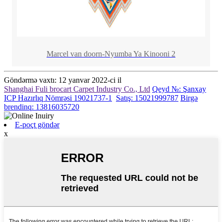
Marcel van doorn-Nyumba Ya Kinooni 2
Göndərmə vaxtı: 12 yanvar 2022-ci il
Shanghai Fuli brocart Carpet Industry Co., Ltd
Qeyd №: Şanxay
ICP Hazırlıq Nömrəsi 19021737-1
Satış: 15021999787
Birgə
brendinq: 13816035720
E-poçt göndər
x