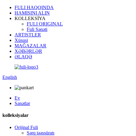
FULI HAQQINDA
HAMISINI ALIN
KOLLEKSİYA
FULI ORIGINAL
Fuli Sənəti
ARTISTLER
Xüsusi
MAĞAZALAR
XƏBƏRLƏR
ƏLAQƏ
English
Ev
Sənətlər
kolleksiyalar
Orijinal Fuli
Şərq təəssüratı