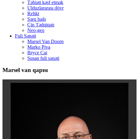
Təbiəti kəşf etmək
Ulduzlararası dövr
Relikt
Şərq bağı
Çin Tədqiqatı
Neo-geo
Fuli Sənəti
Marsel Van Doorn
Marko Piva
Bryce Cai
Susan fuli sənəti
Marsel van qapısı