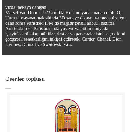
vizual hekayə danışan
Marsel Van Doorn 1973-cü ildə Hollandiyada anadan olub. O,
Utrext incəsənət məktəbində 3D sənaye dizaynı və moda dizaynı,
daha sonra Parisdəki IFM-də magistr təhsili alıb.O, hazırda
Amsterdam və Paris arasında yaşayır və bütün dünyada
işləyir.Təcrübələr, mühitlər, dəstlər və pəncərələr istehsalçısı kimi
çoxşaxəli sənətkarlığını inkişaf etdirərək, Cartier, Chanel, Dior,
Hermes, Ruinart və Swarovski və s.
Əsərlər toplusu